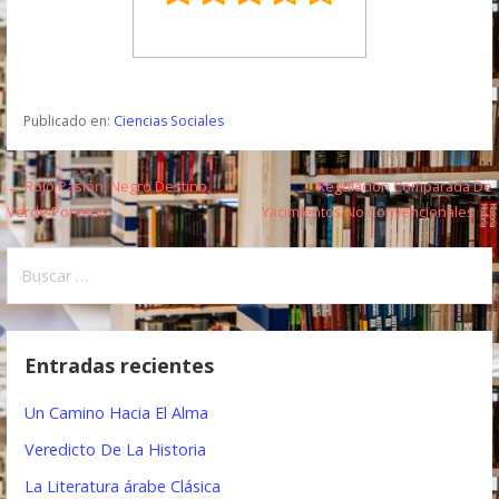
Publicado en:
Ciencias Sociales
← Rojo Pasión, Negro Destino,
Regulación Comparada De
N
Verde Porvenir
Yacimientos No Convencionales →
a
B
v
u
e
s
c
g
Entradas recientes
a
a
r
Un Camino Hacia El Alma
:
c
Veredicto De La Historia
i
La Literatura árabe Clásica