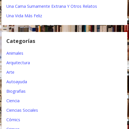
ó
Una Cama Sumamente Extrana Y Otros Relatos
n
Una Vida Más Feliz
d
e
Categorías
e
Animales
n
Arquitectura
t
Arte
r
Autoayuda
a
Biografias
d
Ciencia
a
Ciencias Sociales
s
Cómics