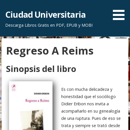
S
a
Ciudad Universitaria
l
Descarga Libros Gratis en PDF, EPUB y MOBI
t
a
r
Regreso A Reims
a
l
c
Sinopsis del libro
o
n
t
Es con mucha delicadeza y
e
honestidad que el sociólogo
n
Didier Eribon nos invita a
i
acompañarlo en su genealogía
d
de una ruptura. Pues de eso se
o
trata y siempre se trató desde