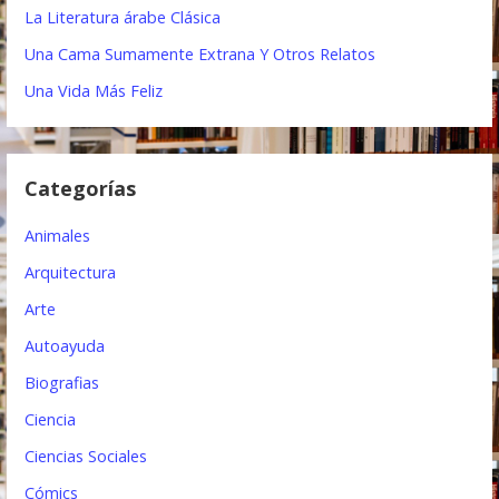
La Literatura árabe Clásica
i
Una Cama Sumamente Extrana Y Otros Relatos
ó
Una Vida Más Feliz
n
d
Categorías
e
e
Animales
n
Arquitectura
t
Arte
Autoayuda
r
Biografias
a
Ciencia
d
Ciencias Sociales
a
Cómics