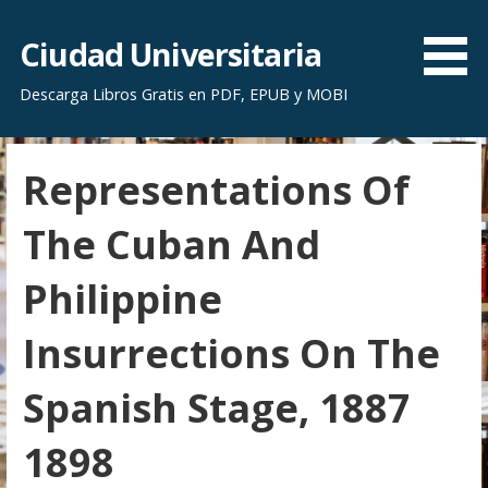
S
a
Ciudad Universitaria
l
Descarga Libros Gratis en PDF, EPUB y MOBI
t
a
r
Representations Of
a
l
The Cuban And
c
o
Philippine
n
t
Insurrections On The
e
n
Spanish Stage, 1887
i
d
1898
o