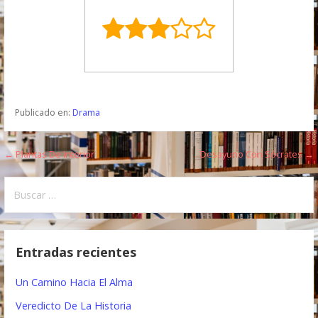
Publicado en:
Drama
← Plantas De Interior
Desayuno Con Sócrates →
N
a
B
u
v
s
e
c
Entradas recientes
a
g
r
Un Camino Hacia El Alma
a
:
Veredicto De La Historia
c