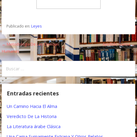
Publicado en:
Leyes
← Metodología De Las Ciencias
Apellido Garisa →
N
Humanas
a
B
v
u
e
s
c
g
Entradas recientes
a
a
r
Un Camino Hacia El Alma
:
c
Veredicto De La Historia
i
La Literatura árabe Clásica
ó
Una Cama Sumamente Extrana Y Otros Relatos