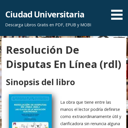
S
a
Ciudad Universitaria
l
Descarga Libros Gratis en PDF, EPUB y MOBI
t
a
r
Resolución De
a
l
Disputas En Línea (rdl)
c
o
n
Sinopsis del libro
t
e
n
La obra que tiene entre las
i
manos el lector podría definirse
d
como extraordinariamente útil y
o
clarificadora sin renuncia alguna