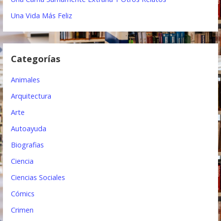
n
Una Vida Más Feliz
d
e
Categorías
e
Animales
n
Arquitectura
t
Arte
r
Autoayuda
a
Biografias
d
Ciencia
a
Ciencias Sociales
s
Cómics
Crimen