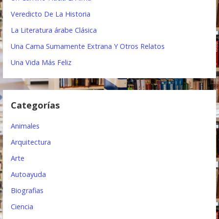
:
i
Veredicto De La Historia
ó
La Literatura árabe Clásica
Una Cama Sumamente Extrana Y Otros Relatos
n
Una Vida Más Feliz
d
e
e
Categorías
n
Animales
t
Arquitectura
r
Arte
a
Autoayuda
d
Biografias
a
Ciencia