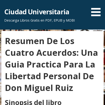
S
a
Ciudad Universitaria
l
Descarga Libros Gratis en PDF, EPUB y MOBI
t
a
r
Resumen De Los
a
l
Cuatro Acuerdos: Una
c
o
Guia Practica Para La
n
t
Libertad Personal De
e
n
Don Miguel Ruiz
i
d
o
Sinopsis del libro