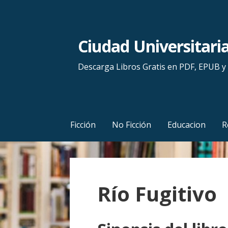
S
a
l
Ciudad Universitari
t
a
Descarga Libros Gratis en PDF, EPUB 
r
a
l
c
Ficción
No Ficción
Educacion
R
o
n
t
e
Río Fugitivo
n
i
d