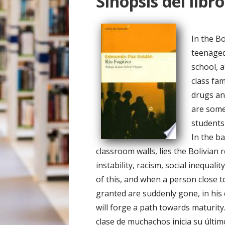
Sinopsis del libro
o
In the B
teenaged 
school, 
class fam
drugs an
are some
students 
In the b
classroom walls, lies the Bolivian re
instability, racism, social inequalit
of this, and when a person close t
granted are suddenly gone, in his
will forge a path towards maturit
clase de muchachos inicia su últim