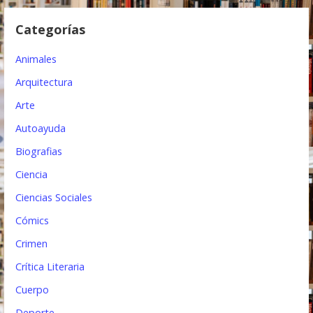
e
Categorías
e
Animales
n
Arquitectura
t
Arte
r
Autoayuda
a
Biografias
d
Ciencia
a
Ciencias Sociales
s
Cómics
Crimen
Crítica Literaria
Cuerpo
Deporte