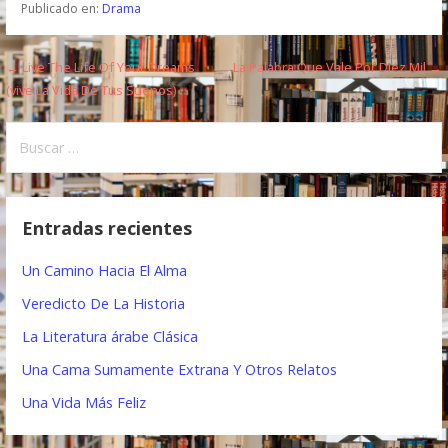
Publicado en:
Drama
← Live The Life Of Your Dreams
La Palabra Que Vale Por Diez Mil →
N
(vive La Vida De Tus Suenos)
a
B
v
u
e
s
c
g
Entradas recientes
a
a
r
Un Camino Hacia El Alma
:
c
Veredicto De La Historia
i
La Literatura árabe Clásica
ó
Una Cama Sumamente Extrana Y Otros Relatos
n
Una Vida Más Feliz
d