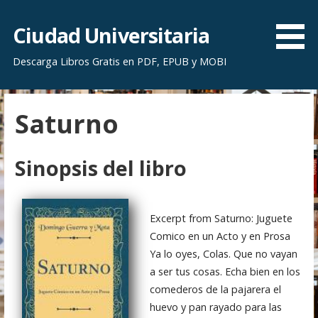
S
a
Ciudad Universitaria
l
Descarga Libros Gratis en PDF, EPUB y MOBI
t
a
r
Saturno
a
l
c
Sinopsis del libro
o
n
t
Excerpt from Saturno: Juguete
e
Comico en un Acto y en Prosa
n
Ya lo oyes, Colas. Que no vayan
i
a ser tus cosas. Echa bien en los
d
comederos de la pajarera el
o
huevo y pan rayado para las