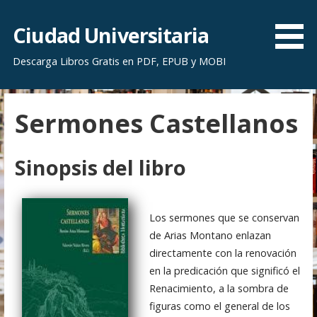
S
a
Ciudad Universitaria
l
Descarga Libros Gratis en PDF, EPUB y MOBI
t
a
r
Sermones Castellanos
a
l
c
Sinopsis del libro
o
n
t
Los sermones que se conservan
e
de Arias Montano enlazan
n
directamente con la renovación
i
en la predicación que significó el
d
Renacimiento, a la sombra de
o
figuras como el general de los