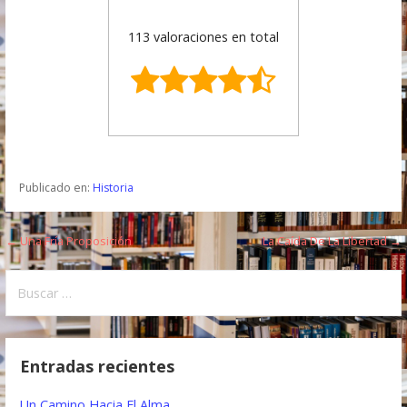
113 valoraciones en total
Publicado en:
Historia
← Una Fría Proposición
La Caída De La Libertad →
N
a
B
u
v
s
e
c
Entradas recientes
a
g
r
Un Camino Hacia El Alma