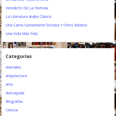
a
:
Veredicto De La Historia
c
La Literatura árabe Clásica
i
Una Cama Sumamente Extrana Y Otros Relatos
ó
Una Vida Más Feliz
n
d
Categorías
e
e
Animales
n
Arquitectura
t
Arte
Autoayuda
r
Biografias
a
Ciencia
d