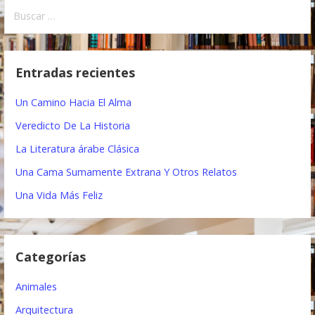
B
v
u
e
s
c
g
Entradas recientes
a
a
r
Un Camino Hacia El Alma
:
c
Veredicto De La Historia
i
La Literatura árabe Clásica
ó
Una Cama Sumamente Extrana Y Otros Relatos
n
Una Vida Más Feliz
d
e
Categorías
e
Animales
n
Arquitectura