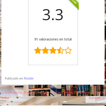
3.3
91 valoraciones en total
Publicado en:
Ficción
← El Despertar Al Mundo De Tu
Juan Palomo, O, La Expiación De Un
N
Bebé
Bandido →
a