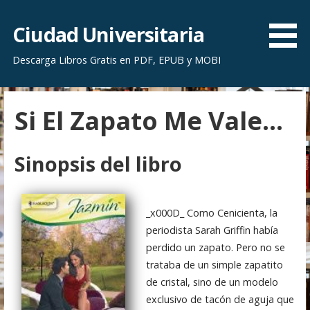
S
a
Ciudad Universitaria
l
Descarga Libros Gratis en PDF, EPUB y MOBI
t
a
r
Si El Zapato Me Vale…
a
l
c
Sinopsis del libro
o
n
t
_x000D_ Como Cenicienta, la
e
periodista Sarah Griffin había
n
perdido un zapato. Pero no se
i
trataba de un simple zapatito
d
de cristal, sino de un modelo
o
exclusivo de tacón de aguja que