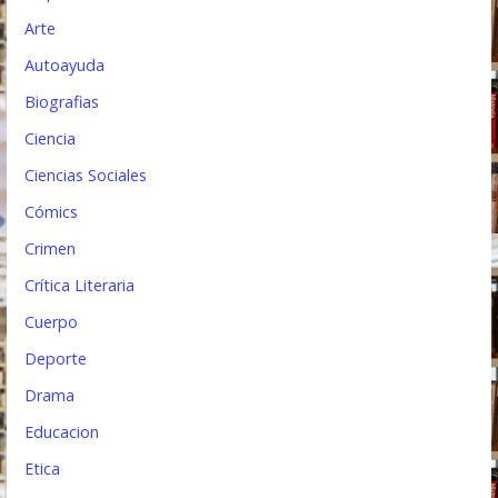
t
Arte
r
Autoayuda
a
Biografias
d
Ciencia
a
Ciencias Sociales
s
Cómics
Crimen
Crítica Literaria
Cuerpo
Deporte
Drama
Educacion
Etica