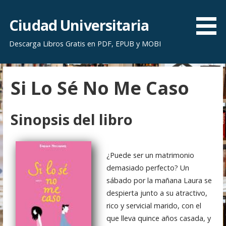
S
a
Ciudad Universitaria
l
Descarga Libros Gratis en PDF, EPUB y MOBI
t
a
r
Si Lo Sé No Me Caso
a
l
c
Sinopsis del libro
o
n
t
¿Puede ser un matrimonio
e
demasiado perfecto? Un
n
sábado por la mañana Laura se
i
despierta junto a su atractivo,
d
rico y servicial marido, con el
o
que lleva quince años casada, y