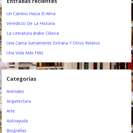
Entradas recientes
a
a
r
Un Camino Hacia El Alma
:
c
Veredicto De La Historia
i
La Literatura árabe Clásica
ó
Una Cama Sumamente Extrana Y Otros Relatos
n
Una Vida Más Feliz
d
e
Categorías
e
Animales
n
Arquitectura
t
Arte
r
Autoayuda
a
Biografias