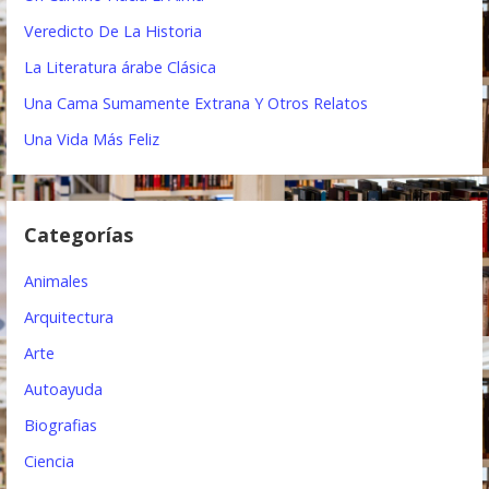
:
c
Veredicto De La Historia
i
La Literatura árabe Clásica
ó
Una Cama Sumamente Extrana Y Otros Relatos
n
Una Vida Más Feliz
d
e
Categorías
e
Animales
n
Arquitectura
t
Arte
r
Autoayuda
a
Biografias
d
Ciencia