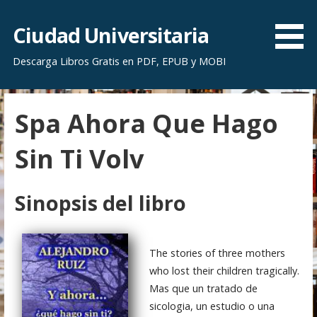
S
a
Ciudad Universitaria
l
Descarga Libros Gratis en PDF, EPUB y MOBI
t
a
r
Spa Ahora Que Hago
a
l
Sin Ti Volv
c
o
n
Sinopsis del libro
t
e
n
The stories of three mothers
i
who lost their children tragically.
d
Mas que un tratado de
o
sicologia, un estudio o una