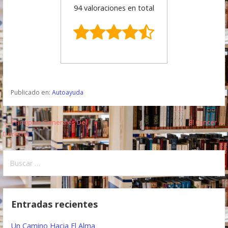
94 valoraciones en total
Publicado en:
Autoayuda
← Principios Generales Del
El Cancer →
N
Derecho
a
B
v
u
e
s
c
g
Entradas recientes
a
a
r
Un Camino Hacia El Alma