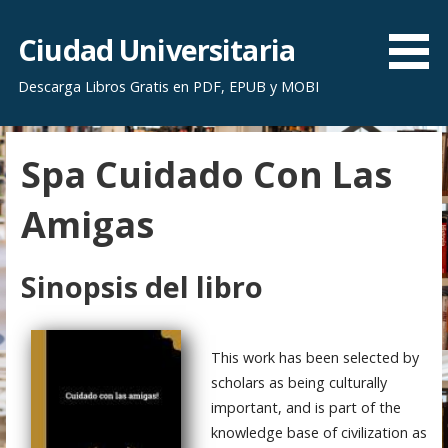
S
a
Ciudad Universitaria
l
Descarga Libros Gratis en PDF, EPUB y MOBI
t
a
r
Spa Cuidado Con Las
a
l
Amigas
c
o
n
Sinopsis del libro
t
e
n
This work has been selected by
i
scholars as being culturally
d
important, and is part of the
o
knowledge base of civilization as