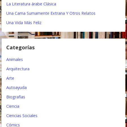
i
La Literatura árabe Clásica
ó
Una Cama Sumamente Extrana Y Otros Relatos
n
Una Vida Más Feliz
d
e
Categorías
e
Animales
n
Arquitectura
t
Arte
r
Autoayuda
a
Biografias
d
Ciencia
a
Ciencias Sociales
s
Cómics