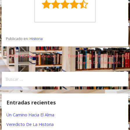
Publicado en:
Historia
← Ciencias De La Comunicación 2
Teleinformática Para Ingenieros En
N
Sistemas De Información. Ii →
a
B
v
u
e
s
c
g
Entradas recientes
a
a
r
Un Camino Hacia El Alma
:
c
Veredicto De La Historia