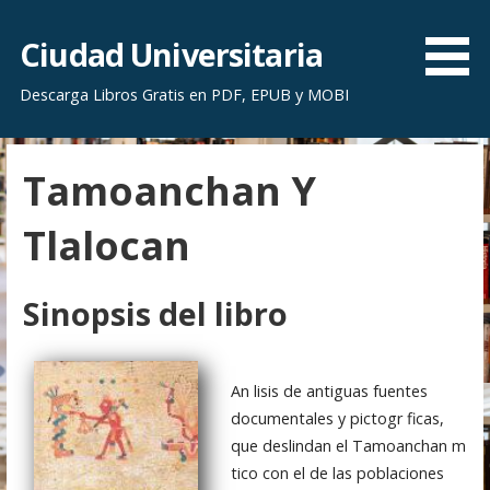
S
a
Ciudad Universitaria
l
Descarga Libros Gratis en PDF, EPUB y MOBI
t
a
r
Tamoanchan Y
a
l
Tlalocan
c
o
n
Sinopsis del libro
t
e
n
An lisis de antiguas fuentes
i
documentales y pictogr ficas,
d
que deslindan el Tamoanchan m
o
tico con el de las poblaciones