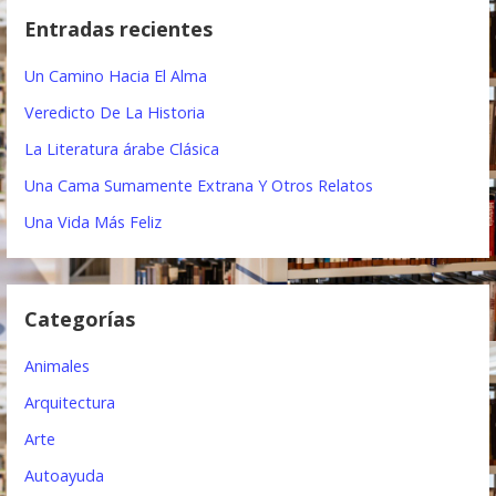
c
Entradas recientes
a
a
r
c
Un Camino Hacia El Alma
:
i
Veredicto De La Historia
ó
La Literatura árabe Clásica
Una Cama Sumamente Extrana Y Otros Relatos
n
Una Vida Más Feliz
d
e
e
Categorías
n
Animales
t
Arquitectura
r
Arte
a
Autoayuda