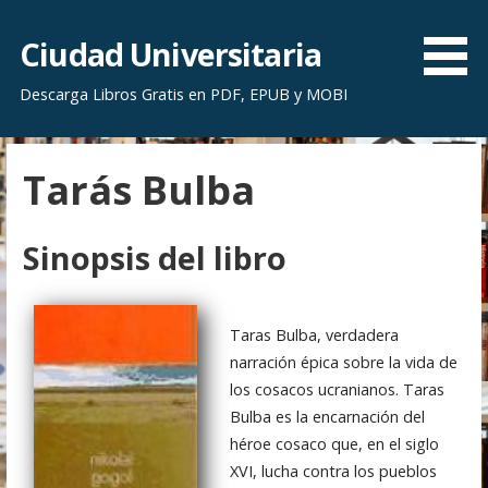
S
a
Ciudad Universitaria
l
Descarga Libros Gratis en PDF, EPUB y MOBI
t
a
r
Tarás Bulba
a
l
c
Sinopsis del libro
o
n
t
Taras Bulba, verdadera
e
narración épica sobre la vida de
n
los cosacos ucranianos. Taras
i
Bulba es la encarnación del
d
héroe cosaco que, en el siglo
o
XVI, lucha contra los pueblos