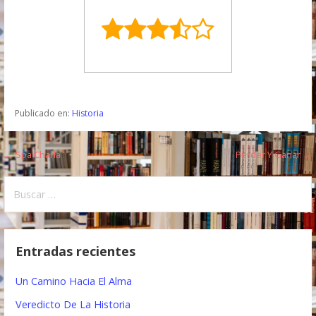
Publicado en:
Historia
← Spa Charla
Perder Y Ganar →
N
a
B
u
v
s
e
c
Entradas recientes
a
g
r
Un Camino Hacia El Alma
a
:
Veredicto De La Historia
c