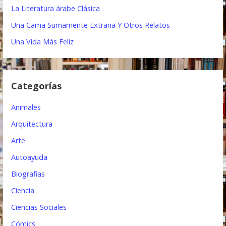
La Literatura árabe Clásica
i
Una Cama Sumamente Extrana Y Otros Relatos
ó
Una Vida Más Feliz
n
d
Categorías
e
e
Animales
n
Arquitectura
t
Arte
Autoayuda
r
Biografias
a
Ciencia
d
Ciencias Sociales
a
Cómics