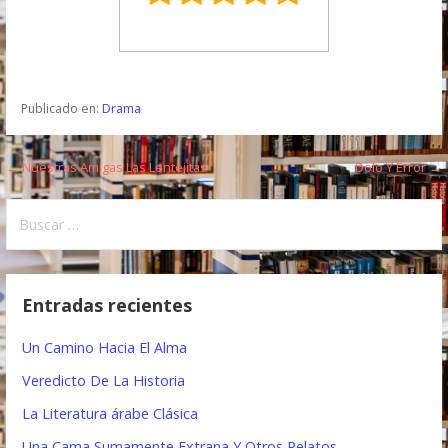
Publicado en:
Drama
← Nuestras Amigas Las Lentejitas
Dolo Y Error →
N
a
B
u
v
s
e
c
Entradas recientes
a
g
r
Un Camino Hacia El Alma
a
:
Veredicto De La Historia
c
La Literatura árabe Clásica
i
Una Cama Sumamente Extrana Y Otros Relatos