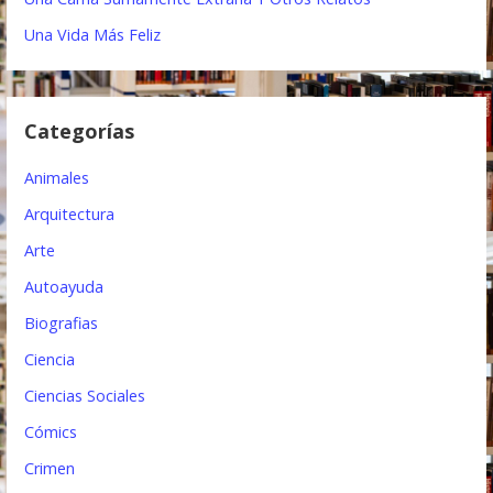
ó
Una Vida Más Feliz
n
d
Categorías
e
e
Animales
n
Arquitectura
t
Arte
Autoayuda
r
Biografias
a
Ciencia
d
Ciencias Sociales
a
Cómics
s
Crimen