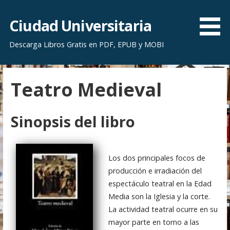
S
a
Ciudad Universitaria
l
Descarga Libros Gratis en PDF, EPUB y MOBI
t
a
r
Teatro Medieval
a
l
c
Sinopsis del libro
o
n
t
Los dos principales focos de
e
producción e irradiación del
n
espectáculo teatral en la Edad
i
Media son la Iglesia y la corte.
d
La actividad teatral ocurre en su
o
mayor parte en torno a las