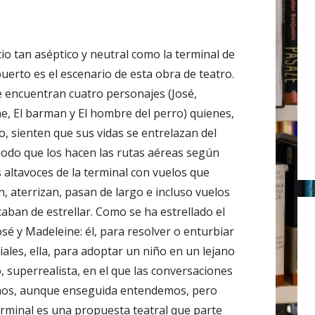
r
:
io tan aséptico y neutral como la terminal de
uerto es el escenario de esta obra de teatro.
se encuentran cuatro personajes (José,
e, El barman y El hombre del perro) quienes,
o, sienten que sus vidas se entrelazan del
do que los hacen las rutas aéreas según
s altavoces de la terminal con vuelos que
, aterrizan, pasan de largo e incluso vuelos
caban de estrellar. Como se ha estrellado el
sé y Madeleine: él, para resolver o enturbiar
es, ella, para adoptar un niño en un lejano
o, superrealista, en el que las conversaciones
mos, aunque enseguida entendemos, pero
minal es una propuesta teatral que parte