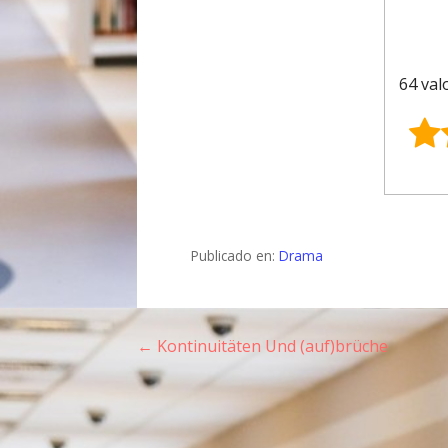
64 val
Publicado en:
Drama
← Kontinuitäten Und (auf)brüche
N
a
v