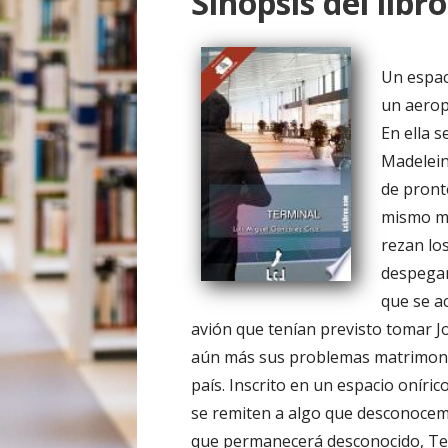
Sinopsis del libro
o
Un espac
un aerop
En ella 
Madelein
de pront
mismo mo
rezan lo
despegan
que se a
avión que tenían previsto tomar Jo
aún más sus problemas matrimonial
país. Inscrito en un espacio oníric
se remiten a algo que desconoce
que permanecerá desconocido, Ter