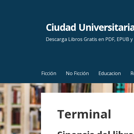
S
a
l
Ciudad Universitari
t
a
Descarga Libros Gratis en PDF, EPUB 
r
a
l
c
Ficción
No Ficción
Educacion
R
o
n
t
e
Terminal
n
i
d