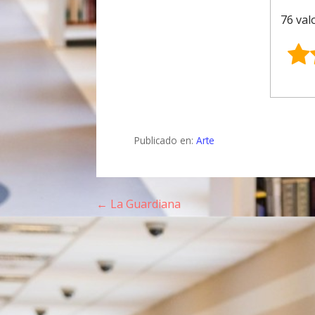
76 val
Publicado en:
Arte
← La Guardiana
N
a
v
e