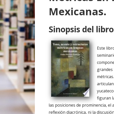
o
Mexicanas.
Sinopsis del libro
Este libr
seminari
componen
grandes t
métricas
articulan
yucateco
figuran 
las posiciones de prominencia, el a
reflexión diacrónica, ni la discusió