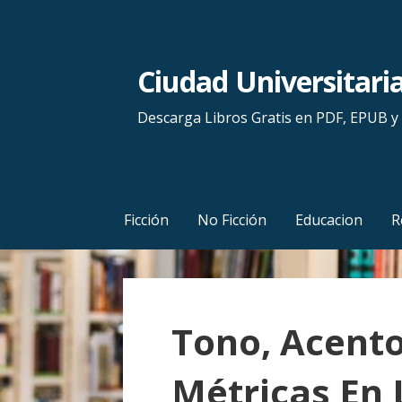
S
a
l
Ciudad Universitari
t
a
Descarga Libros Gratis en PDF, EPUB 
r
a
l
c
Ficción
No Ficción
Educacion
R
o
n
t
e
Tono, Acento
n
i
Métricas En
d