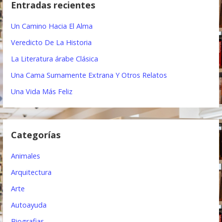
Entradas recientes
a
g
r
Un Camino Hacia El Alma
a
:
Veredicto De La Historia
c
La Literatura árabe Clásica
i
Una Cama Sumamente Extrana Y Otros Relatos
ó
Una Vida Más Feliz
n
d
Categorías
e
e
Animales
n
Arquitectura
t
Arte
Autoayuda
r
Biografias