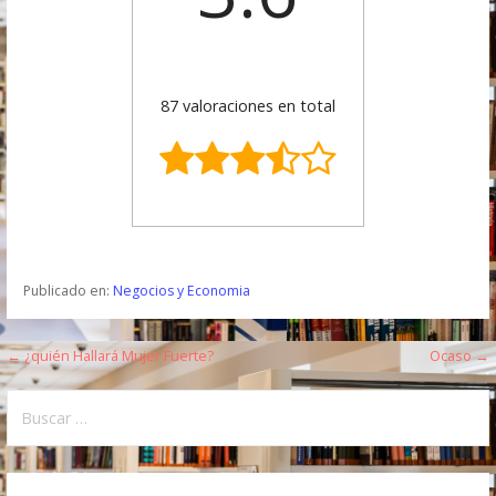
87 valoraciones en total
Publicado en:
Negocios y Economia
← ¿quién Hallará Mujer Fuerte?
Ocaso →
N
a
B
u
v
s
e
c