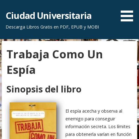
S
a
Ciudad Universitaria
l
Descarga Libros Gratis en PDF, EPUB y MOBI
t
a
r
Trabaja Como Un
a
l
Espía
c
o
n
Sinopsis del libro
t
e
n
El espía acecha y observa al
i
enemigo para conseguir
d
información secreta. Los límites
o
para obtenerla varían en función