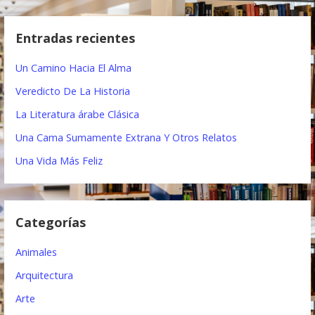
s
g
c
Entradas recientes
a
a
r
c
Un Camino Hacia El Alma
:
i
Veredicto De La Historia
ó
La Literatura árabe Clásica
Una Cama Sumamente Extrana Y Otros Relatos
n
Una Vida Más Feliz
d
e
e
Categorías
n
Animales
t
Arquitectura
r
Arte