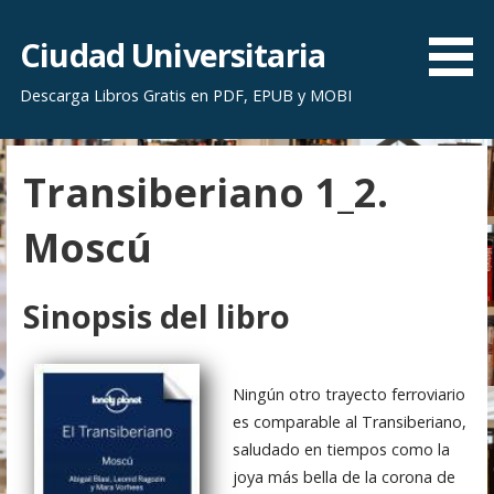
S
a
Ciudad Universitaria
l
Descarga Libros Gratis en PDF, EPUB y MOBI
t
a
r
Transiberiano 1_2.
a
l
Moscú
c
o
n
Sinopsis del libro
t
e
n
Ningún otro trayecto ferroviario
i
es comparable al Transiberiano,
d
saludado en tiempos como la
o
joya más bella de la corona de