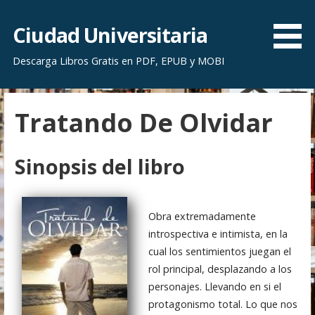
S
a
Ciudad Universitaria
l
Descarga Libros Gratis en PDF, EPUB y MOBI
t
a
r
Tratando De Olvidar
a
l
c
Sinopsis del libro
o
n
t
Obra extremadamente
e
introspectiva e intimista, en la
n
cual los sentimientos juegan el
i
rol principal, desplazando a los
d
personajes. Llevando en si el
o
protagonismo total. Lo que nos