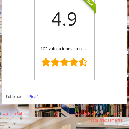
POPULAR
4.9
102 valoraciones en total
Publicado en:
Ficción
← Julien Bal
Cuando No Eres La Reina De La
N
Fiesta Precisamente →
a