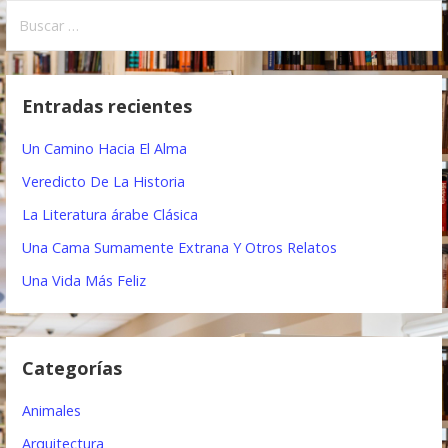
B
v
u
e
s
c
g
Entradas recientes
a
a
r
Un Camino Hacia El Alma
:
c
Veredicto De La Historia
i
La Literatura árabe Clásica
ó
Una Cama Sumamente Extrana Y Otros Relatos
n
Una Vida Más Feliz
d
e
Categorías
e
Animales
n
Arquitectura