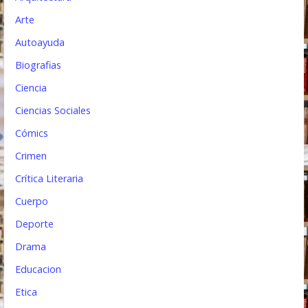
t
Arte
r
Autoayuda
a
Biografias
d
Ciencia
a
Ciencias Sociales
s
Cómics
Crimen
Crítica Literaria
Cuerpo
Deporte
Drama
Educacion
Etica