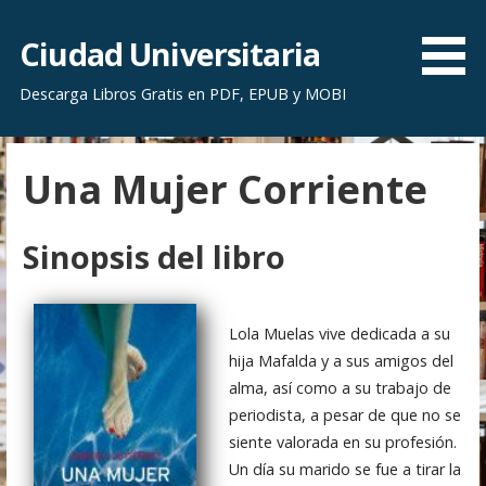
S
a
Ciudad Universitaria
l
Descarga Libros Gratis en PDF, EPUB y MOBI
t
a
r
Una Mujer Corriente
a
l
c
Sinopsis del libro
o
n
t
Lola Muelas vive dedicada a su
e
hija Mafalda y a sus amigos del
n
alma, así como a su trabajo de
i
periodista, a pesar de que no se
d
siente valorada en su profesión.
o
Un día su marido se fue a tirar la