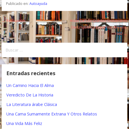
Publicado en:
Autoayuda
← Reificación
Actas De Los Quintos Encuentros
N
De Lingüística Española, Almería,
a
1997 →
v
B
e
u
s
g
c
Entradas recientes
a
a
r
c
Un Camino Hacia El Alma
:
i
Veredicto De La Historia
ó
La Literatura árabe Clásica
Una Cama Sumamente Extrana Y Otros Relatos
n
Una Vida Más Feliz
d