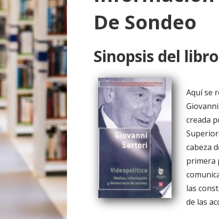
o
De Sondeo
Sinopsis del libro
Aquí se 
Giovanni
creada p
Superior
cabeza de
primera 
comunica
las cons
de las ac