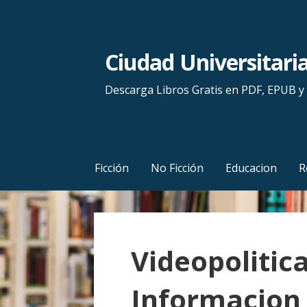
S
a
l
Ciudad Universitari
t
a
Descarga Libros Gratis en PDF, EPUB 
r
a
l
c
Ficción
No Ficción
Educacion
R
o
n
t
e
Videopolitic
n
i
Informacion
d