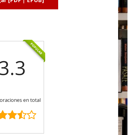
ar [PDF | EPUB]
POPULAR
3.3
oraciones en total