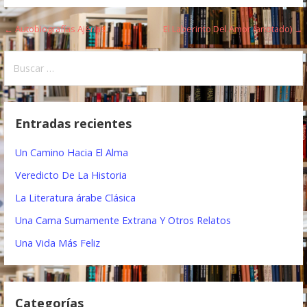
← Autobiografías Ajenas
El Laberinto Del Amor (anotado) →
N
a
B
u
v
s
e
c
Entradas recientes
a
g
r
Un Camino Hacia El Alma
a
:
Veredicto De La Historia
c
La Literatura árabe Clásica
i
Una Cama Sumamente Extrana Y Otros Relatos
ó
Una Vida Más Feliz
n
d
Categorías