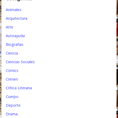
e
e
Animales
n
Arquitectura
t
Arte
Autoayuda
r
Biografias
a
Ciencia
d
Ciencias Sociales
a
Cómics
s
Crimen
Crítica Literaria
Cuerpo
Deporte
Drama