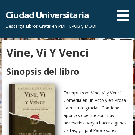
S
a
Ciudad Universitaria
l
Descarga Libros Gratis en PDF, EPUB y MOBI
t
a
r
Vine, Vi Y Vencí
a
l
c
Sinopsis del libro
o
n
t
Excerpt from Vine, Vi y Vencí
e
Comedia en un Acto y en Prosa
n
La misma, gracias. Contiene
i
apuntes que me son muy
d
necesarios. Voy a hacer algunas
o
visitas, y… ¡oh! Para eso es