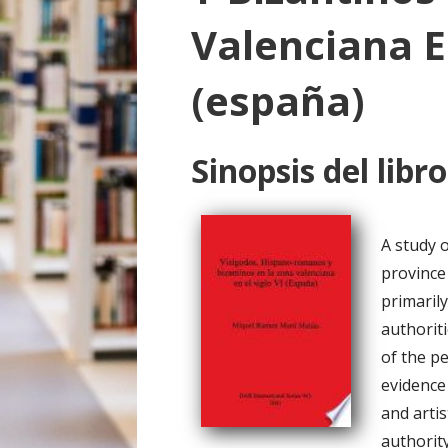
o
Valenciana En
(españa)
Sinopsis del libro
A study o
province
primaril
authoriti
of the p
evidence 
and artis
authority