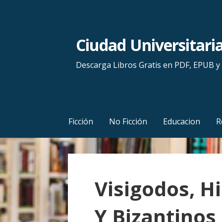
S
a
l
Ciudad Universitari
t
a
Descarga Libros Gratis en PDF, EPUB 
r
a
l
c
Ficción
No Ficción
Educacion
R
o
n
t
e
Visigodos, 
n
i
Y Bizantinos
d