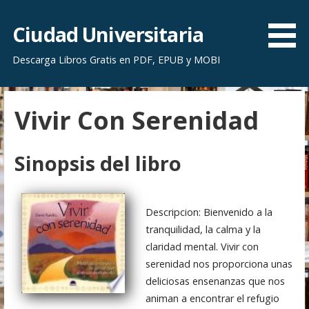
S
a
Ciudad Universitaria
l
Descarga Libros Gratis en PDF, EPUB y MOBI
t
a
r
Vivir Con Serenidad
a
l
c
Sinopsis del libro
o
n
t
Descripcion: Bienvenido a la
e
tranquilidad, la calma y la
n
claridad mental. Vivir con
i
serenidad nos proporciona unas
d
deliciosas ensenanzas que nos
o
animan a encontrar el refugio