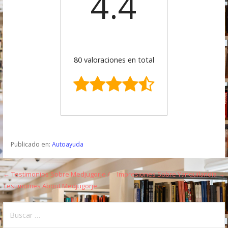
4.4
80 valoraciones en total
Publicado en:
Autoayuda
← Testimonios Sobre Medjugorje /
Impresiones Sobre Yanquilandia →
N
Testimonies About Medjugorje
a
B
v
u