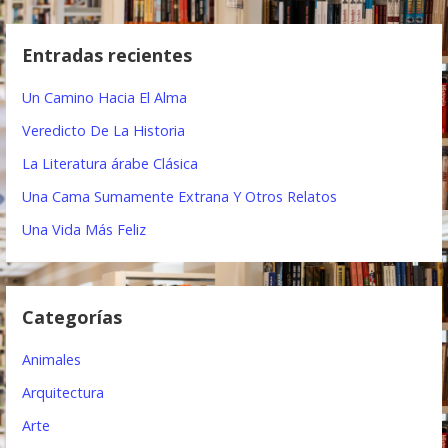
e
s
c
g
Entradas recientes
a
a
r
Un Camino Hacia El Alma
:
c
Veredicto De La Historia
i
La Literatura árabe Clásica
ó
Una Cama Sumamente Extrana Y Otros Relatos
n
Una Vida Más Feliz
d
e
Categorías
e
Animales
n
Arquitectura
t
Arte
r