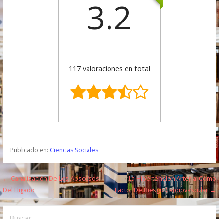
3.2
117 valoraciones en total
Publicado en:
Ciencias Sociales
← Canalización De Los Abscesos
La Hipertensíon Arterial Como
N
Del Higado
Factor De Riesgo Cardiovascular →
a
B
v