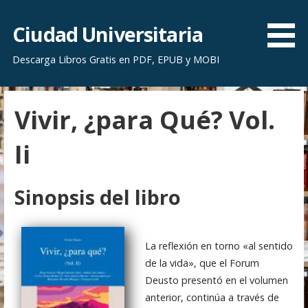
S
a
Ciudad Universitaria
l
Descarga Libros Gratis en PDF, EPUB y MOBI
t
a
r
Vivir, ¿para Qué? Vol.
a
l
Ii
c
o
n
Sinopsis del libro
t
e
n
La reflexión en torno «al sentido
i
de la vida», que el Forum
d
Deusto presentó en el volumen
o
anterior, continúa a través de