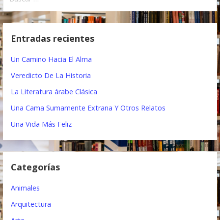
u
e
s
c
g
Entradas recientes
a
a
r
Un Camino Hacia El Alma
:
c
Veredicto De La Historia
i
La Literatura árabe Clásica
ó
Una Cama Sumamente Extrana Y Otros Relatos
n
Una Vida Más Feliz
d
e
Categorías
e
Animales
n
Arquitectura
t