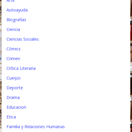
Arte
r
Autoayuda
a
Biografias
d
Ciencia
a
Ciencias Sociales
s
Cómics
Crimen
Crítica Literaria
Cuerpo
Deporte
Drama
Educacion
Etica
Familia y Relaciones Humanas