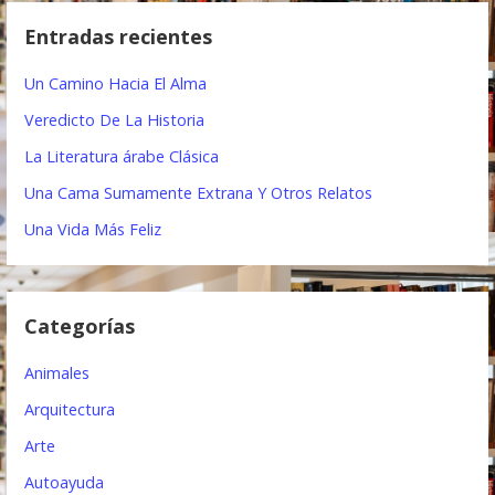
c
g
Entradas recientes
a
a
r
Un Camino Hacia El Alma
:
c
Veredicto De La Historia
i
La Literatura árabe Clásica
ó
Una Cama Sumamente Extrana Y Otros Relatos
n
Una Vida Más Feliz
d
e
Categorías
e
Animales
n
Arquitectura
t
Arte
r
Autoayuda