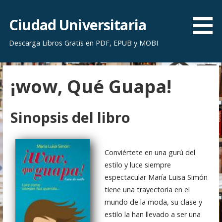
S
a
Ciudad Universitaria
l
Descarga Libros Gratis en PDF, EPUB y MOBI
t
a
r
¡wow, Qué Guapa!
a
l
c
Sinopsis del libro
o
n
t
Conviértete en una gurú del
e
estilo y luce siempre
n
espectacular María Luisa Simón
i
tiene una trayectoria en el
d
mundo de la moda, su clase y
o
estilo la han llevado a ser una