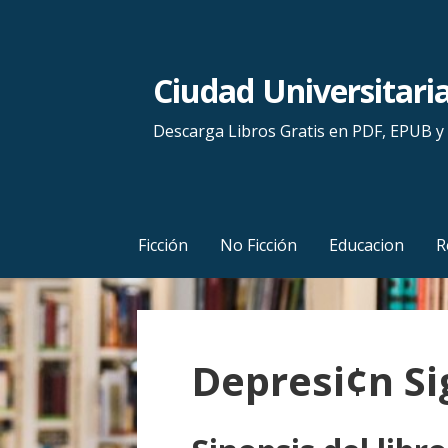
S
a
l
Ciudad Universitari
t
a
Descarga Libros Gratis en PDF, EPUB 
r
a
l
c
Ficción
No Ficción
Educacion
R
o
n
t
e
Depresi¢n Si
n
i
d