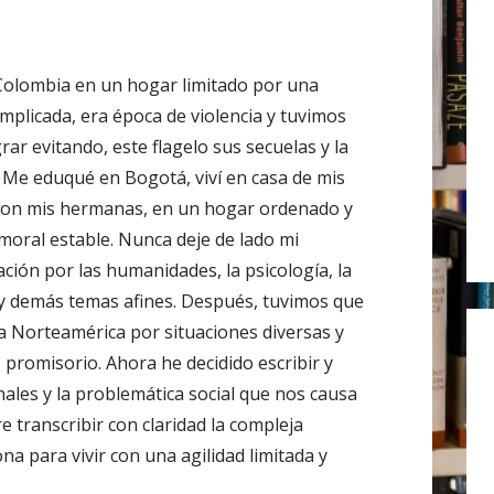
r
:
Colombia en un hogar limitado por una
mplicada, era época de violencia y tuvimos
ar evitando, este flagelo sus secuelas y la
 Me eduqué en Bogotá, viví en casa de mis
con mis hermanas, en un hogar ordenado y
moral estable. Nunca deje de lado mi
ción por las humanidades, la psicología, la
a y demás temas afines. Después, tuvimos que
a Norteamérica por situaciones diversas y
 promisorio. Ahora he decidido escribir y
nales y la problemática social que nos causa
e transcribir con claridad la compleja
a para vivir con una agilidad limitada y