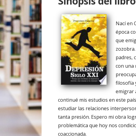
Sinopsis del libro
o
Nací en 
época co
que emigr
zozobra.
padres, 
con una 
preocupa
filosofí
emigrar 
continué mis estudios en este país
estudiar las relaciones interperso
tanta presión. Espero mi obra logr
problemática que hoy nos condicion
coaccionada.