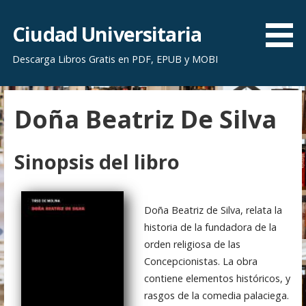
S
a
Ciudad Universitaria
l
Descarga Libros Gratis en PDF, EPUB y MOBI
t
a
r
Doña Beatriz De Silva
a
l
c
Sinopsis del libro
o
n
t
Doña Beatriz de Silva, relata la
e
historia de la fundadora de la
n
orden religiosa de las
i
Concepcionistas. La obra
d
contiene elementos históricos, y
o
rasgos de la comedia palaciega.