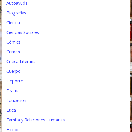
Autoayuda
r
Biografias
a
Ciencia
d
Ciencias Sociales
a
Cómics
s
Crimen
Crítica Literaria
Cuerpo
Deporte
Drama
Educacion
Etica
Familia y Relaciones Humanas
Ficción