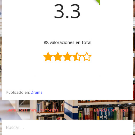
3.3
88 valoraciones en total
Publicado en:
Drama
← Siete Horas Para Enamorarte
Belleza Con Pilates →
N
a
B
u
v