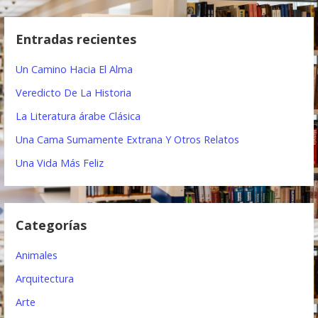
s
e
c
Entradas recientes
a
g
r
Un Camino Hacia El Alma
a
:
Veredicto De La Historia
c
La Literatura árabe Clásica
i
Una Cama Sumamente Extrana Y Otros Relatos
ó
Una Vida Más Feliz
n
d
Categorías
e
e
Animales
n
Arquitectura
t
Arte