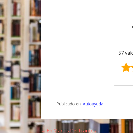
57 val
Publicado en:
Autoayuda
← En Manos Del Francés