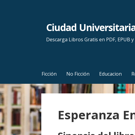
S
a
l
Ciudad Universitari
t
a
Descarga Libros Gratis en PDF, EPUB 
r
a
l
c
Ficción
No Ficción
Educacion
R
o
n
t
e
Esperanza E
n
i
d