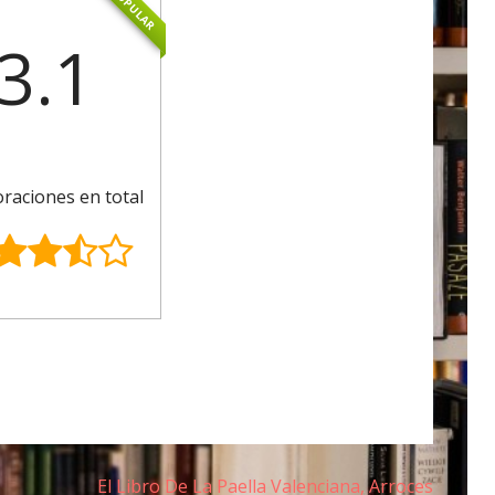
POPULAR
3.1
oraciones en total
El Libro De La Paella Valenciana, Arroces