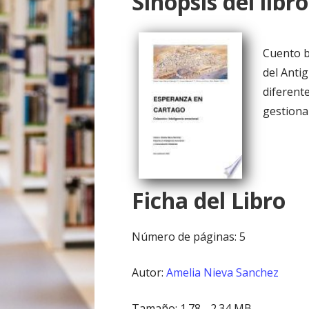
Sinopsis del libro
o
Cuento b
del Anti
diferent
gestiona
Ficha del Libro
Número de páginas: 5
Autor:
Amelia Nieva Sanchez
Tamaño: 1.78 - 2.34 MB