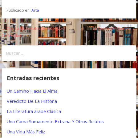
Publicado en:
Arte
← Con La Micronutrición Adelgazo
La Danza Del Cambio →
N
De Verdad
a
B
v
u
e
s
c
g
Entradas recientes
a
a
r
Un Camino Hacia El Alma
:
c
Veredicto De La Historia
i
La Literatura árabe Clásica
ó
Una Cama Sumamente Extrana Y Otros Relatos
n
Una Vida Más Feliz