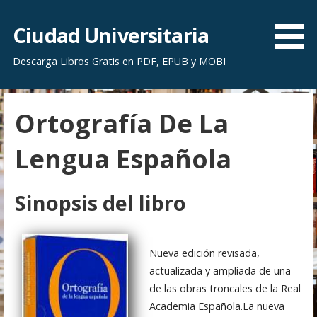
S
a
Ciudad Universitaria
l
Descarga Libros Gratis en PDF, EPUB y MOBI
t
a
r
Ortografía De La
a
l
Lengua Española
c
o
n
Sinopsis del libro
t
e
n
Nueva edición revisada,
i
actualizada y ampliada de una
d
de las obras troncales de la Real
o
Academia Española.La nueva