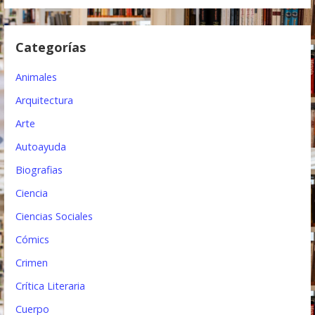
d
e
Categorías
e
Animales
n
Arquitectura
t
Arte
r
Autoayuda
a
Biografias
d
Ciencia
a
Ciencias Sociales
s
Cómics
Crimen
Crítica Literaria
Cuerpo